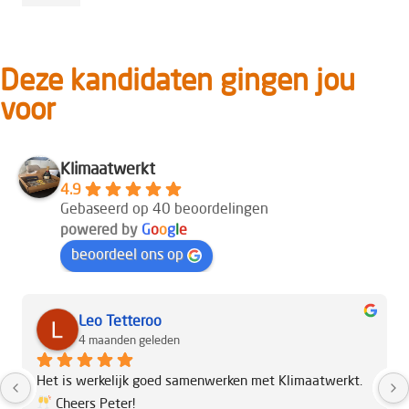
Deze kandidaten gingen jou
voor
Klimaatwerkt
4.9
Gebaseerd op 40 beoordelingen
powered by
G
o
o
g
l
e
beoordeel ons op
Leo Tetteroo
4 maanden geleden
Het is werkelijk goed samenwerken met Klimaatwerkt. 
 Cheers Peter!