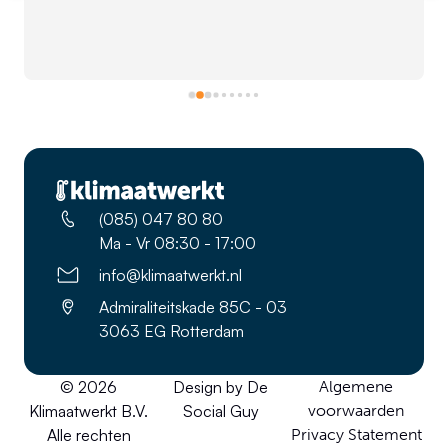
KlimaatWerkt - Specialist in kl
(085) 047 80 80
Ma - Vr 08:30 - 17:00
info@klimaatwerkt.nl
Admiraliteitskade 85C - 03
3063 EG Rotterdam
© 2026
Design by
De
Algemene
Klimaatwerkt B.V.
Social Guy
voorwaarden
Alle rechten
Privacy Statement