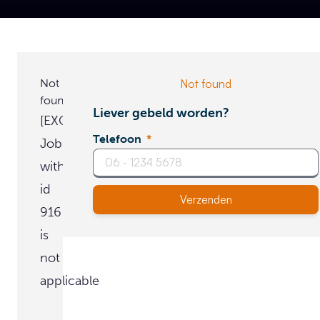
Not
Not found
found
Liever gebeld worden?
[EXCEPTION]
Telefoon
Job
with
id
Verzenden
916
is
not
applicable