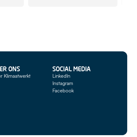
maken
uitst
zijn 
als j
van w
gehol
comm
ER ONS
SOCIAL MEDIA
r Klimaatwerkt
LinkedIn
Instagram
Facebook