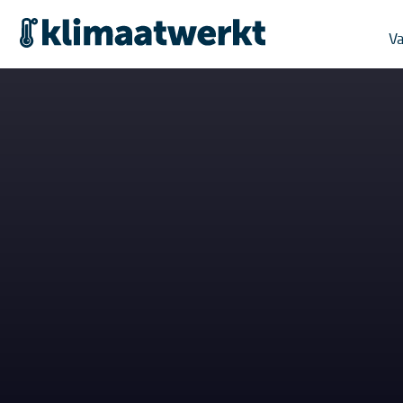
KlimaatWerkt - Specia
Va