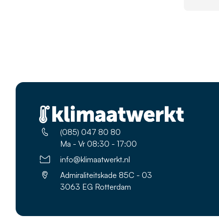
gesprek was zo geregeld.Ben er wel 
over te spreken en zou dit iedereen 
kunnen aanraden die in de techniek een 
baan zoekt maar eigenlijk een extra 
zetje nodig heeft.Kreeg daarnaast een 
leuke smakelijke attentie.Gr.Démis 
Böhmer.
KlimaatWer
(085) 047 80 80
Ma - Vr 08:30 - 17:00
info@klimaatwerkt.nl
Admiraliteitskade 85C - 03
3063 EG Rotterdam