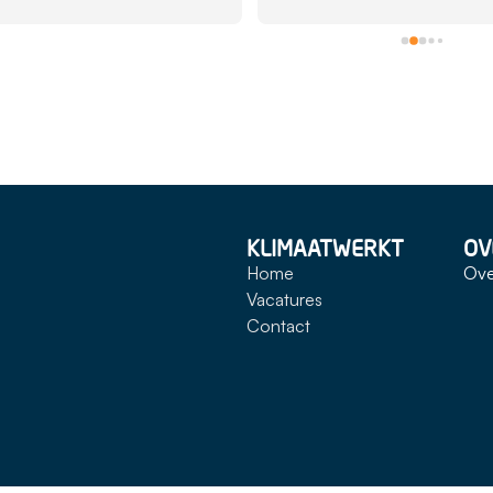
KLIMAATWERKT
OV
kt - Specialist in klimaatbeheersing
Home
Ove
Vacatures
Contact