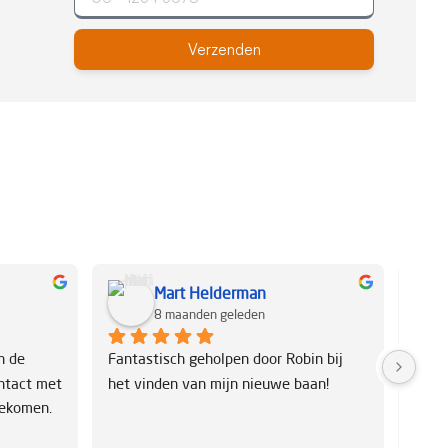
Verzenden
Mart Helderman
8 maanden geleden
 de 
Fantastisch geholpen door Robin bij 
Zeer 
ntact met 
het vinden van mijn nieuwe baan!
komen
gekomen.
klima
en he